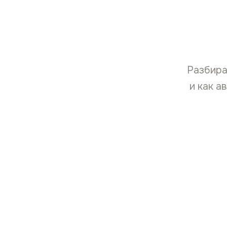
Разбира
и как а